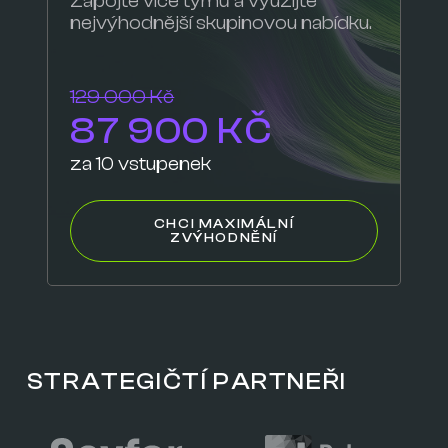
Zapojte více týmů a využijte
nejvýhodnější skupinovou nabídku.
129 000 Kč
87 900 KČ
za 10 vstupenek
CHCI MAXIMÁLNÍ
ZVÝHODNĚNÍ
STRATEGIČTÍ PARTNEŘI