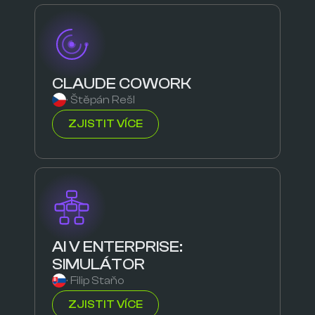
CLAUDE COWORK
· Štěpán Rešl
ZJISTIT VÍCE
AI V ENTERPRISE:
SIMULÁTOR
· Filip Staňo
ZJISTIT VÍCE