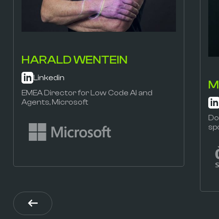
HARALD WENTEIN
Linkedin
M
EMEA Director for Low Code AI and
Agents, Microsoft
Do
sp