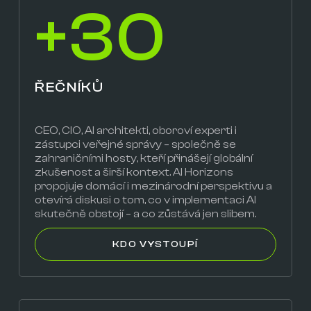
+30
ŘEČNÍKŮ
CEO, CIO, AI architekti, oboroví experti i
zástupci veřejné správy – společně se
zahraničními hosty, kteří přinášejí globální
zkušenost a širší kontext. AI Horizons
propojuje domácí i mezinárodní perspektivu a
otevírá diskusi o tom, co v implementaci AI
skutečně obstojí – a co zůstává jen slibem.
KDO VYSTOUPÍ