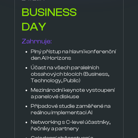
BUSINESS
DAY
Zahrnuje:
Plný přístup na hlavní konferenční
den AI Horizons
Účast na všech paralelních
obsahových blocích (Business,
Technology, Public)
Mezinárodní keynote vystoupení
a panelové diskuse
Případové studie zaměřené na
reálnou implementaci AI
Networking s C-level účastníky,
řečníky a partnery
Celodenní občerstvení a