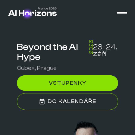
2026
Beyond the AI
23.-24.
září
Hype
Cubex, Prague
VSTUPENKY
DO KALENDÁŘE