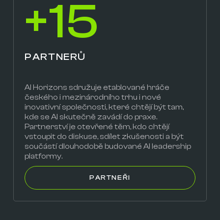
+15
PARTNERŮ
AI Horizons sdružuje etablované hráče
českého i mezinárodního trhu i nové
inovativní společnosti, které chtějí být tam,
kde se AI skutečně zavádí do praxe.
Partnerství je otevřené těm, kdo chtějí
vstoupit do diskuse, sdílet zkušenosti a být
součástí dlouhodobě budované AI leadership
platformy.
PARTNEŘI