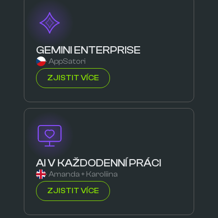
GEMINI ENTERPRISE
· AppSatori
ZJISTIT VÍCE
AI V KAŽDODENNÍ PRÁCI
· Amanda + Karoliina
ZJISTIT VÍCE