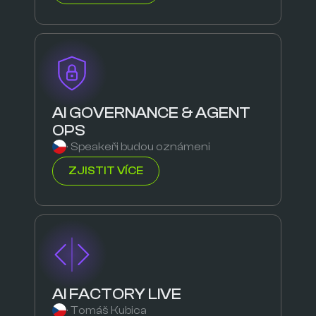
AI GOVERNANCE & AGENT
OPS
· Speakeři budou oznámeni
ZJISTIT VÍCE
AI FACTORY LIVE
· Tomáš Kubica