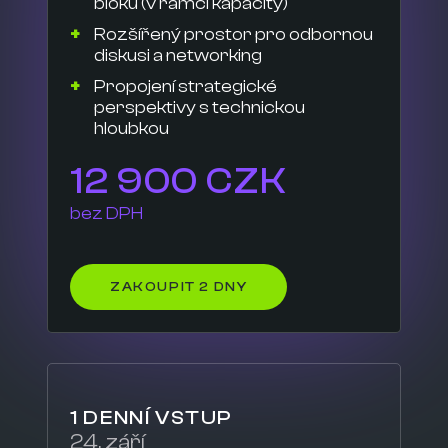
bloku (v rámci kapacity)
Rozšířený prostor pro odbornou
diskusi a networking
Propojení strategické
perspektivy s technickou
hloubkou
12 900 CZK
bez DPH
ZAKOUPIT 2 DNY
1 DENNÍ VSTUP
24. září